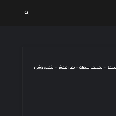
بحث عن
ن متنقل – تكييف سيارات – نقل عفش – تثمين وشراء