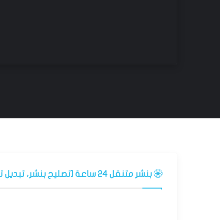
بنشر متنقل 24 ساعة [تصليح بنشر، تبديل تواير، تبديل كفرات]