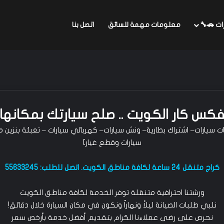
ات 🚗🔧
معلومات مهمة للسائق
اتصل بنا
كس كار الكويت .. صلح سيارتك بمكانها
ريات سيارات– اشتراك بطارية– ونش سيارات– كهربائي سيارات – تعبئة بنزي
سيارات وقطع غيار]
كراج متنقل 24 ساعة لكافة مناطق الكويت. اتصل للطلب:
55633245
ورشتنا احترافية متنقلة توفر الخدمة لكافة مناطق الكويت
نلبي طلبات الصيانة ليلاً ونهاراً ونكون في مكان السيارة خلال دقائق!
نحرص على رضى عملاءنا الكرام بتقديم أفضل خدمة بأرخص سعر