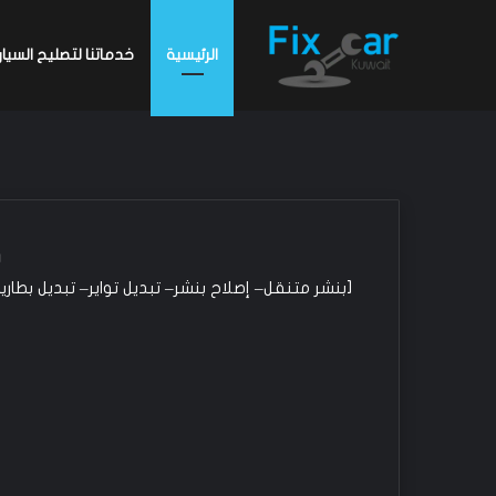
الرئيسية
خدماتنا لتصليح السيار
ف
[بنشر متنقل– إصلاح بنشر– تبديل تواير– تبديل بطا