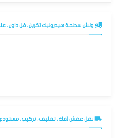
ونش سطحة هيدروليك [كرين، فل داون، علاق
نقل عفش [فك، تغليف، تركيب، مستودع