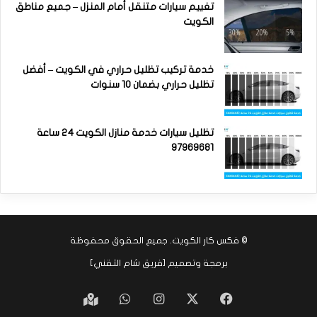
تغييم سيارات متنقل أمام المنزل – جميع مناطق
الكويت
خدمة تركيب تظليل حراري في الكويت – أفضل
تظليل حراري بضمان 10 سنوات
تظليل سيارات خدمة منازل الكويت 24 ساعة
97969681
©
فكس كار الكويت
. جميع الحقوق محفوظة
برمجة وتصميم [
فريق شام التقني
]
‫X
فيسبوك
انستقرام
واتساب
Google