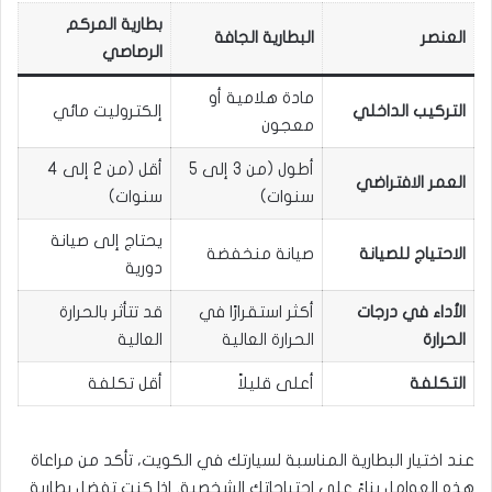
بطارية المركم
العنصر
البطارية الجافة
الرصاصي
مادة هلامية أو
التركيب الداخلي
إلكتروليت مائي
معجون
أطول (من 3 إلى 5
أقل (من 2 إلى 4
العمر الافتراضي
سنوات)
سنوات)
يحتاج إلى صيانة
الاحتياج للصيانة
صيانة منخفضة
دورية
الأداء في درجات
أكثر استقرارًا في
قد تتأثر بالحرارة
الحرارة
الحرارة العالية
العالية
التكلفة
أعلى قليلاً
أقل تكلفة
عند اختيار البطارية المناسبة لسيارتك في الكويت، تأكد من مراعاة
هذه العوامل بناءً على احتياجاتك الشخصية. إذا كنت تفضل بطارية