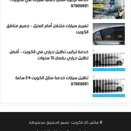
97969681
تغييم سيارات متنقل أمام المنزل – جميع مناطق
الكويت
خدمة تركيب تظليل حراري في الكويت – أفضل
تظليل حراري بضمان 10 سنوات
تظليل سيارات خدمة منازل الكويت 24 ساعة
97969681
©
فكس كار الكويت
. جميع الحقوق محفوظة