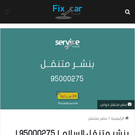
بحث عن
الق
بنشر متنقل حولي
الرئيسية
/
بنشر متنقل
بنشر متنقل السلام | 95000275 |