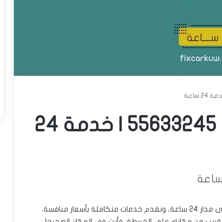
بنشر متنقل الشرق | 55633245 | خدمة 24
بنشر متنقل في الشرق، لدينا ورشة متنقلة تعمل على مدار 24 ساعة، ونقدم خدمات متكاملة بأسعار منافسة،
 قريب من مكانك على الخريطة، فأنت في المكان الصحيح!