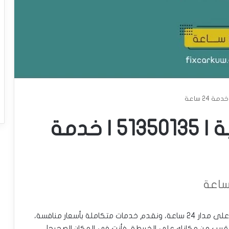
بنشر متنقل الضباعية | 51350135 | خدمة
بنشر متنقل في الضباعية، لدينا ورشة متنقلة تعمل على مدار 24 ساعة، ونقدم خدمات متكاملة بأسعار منافسة،
 قريب من مكانك على الخريطة، فأنت في المكان الصحيح!