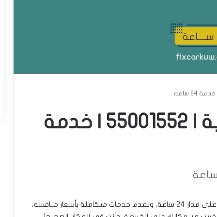
بنشر متنقل العباسية | 55001552 | خدمة
بنشر متنقل في العباسية، لدينا ورشة متنقلة تعمل على مدار 24 ساعة، ونقدم خدمات متكاملة بأسعار منافسة،
 قريب من مكانك على الخريطة، فأنت في المكان الصحيح!