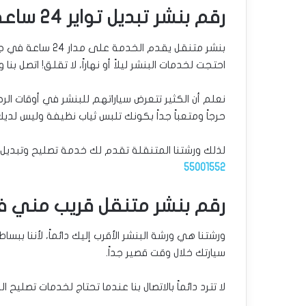
رقم بنشر تبديل تواير 24 ساعة العباسية
بنشر متنقل يقدم ا
احتجت لخدمات البنشر ليلاً أو نهاراً، لا تقلق! اتصل ب
نعلم أن الكثير تتعرض سياراتهم للبنشر في أوقات الرحل
حرجاً ومتعباً جداً بكونك تلبس ثياب نظيفة وليس لديك
لذلك ورشتنا المتنقلة تقدم لك خدمة تصليح وتبديل البنشر ليلاً ونهاراً 24 ساعة لجم
55001552
رقم بنشر متنقل قريب مني ف
ورشتنا هي ورشة البنشر الأقرب إليك دائماً، لأننا 
سيارتك خلال وقت قصير جداً.
لا تترد دائماً بالاتصال بنا عندما تحتاج لخدمات تصليح ا