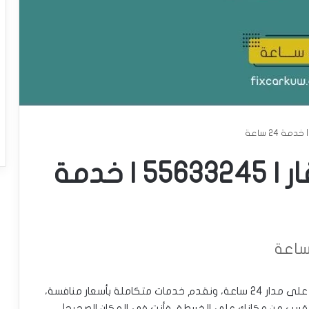
بنشر متنقل بنيد القار | 55633245 | خدمة
بنشر متنقل في بنيد القار، لدينا ورشة متنقلة تعمل على مدار 24 ساعة، ونقدم خدمات متكاملة بأسعار منافسة،
 قريب من مكانك على الخريطة، فأنت في المكان الصحيح!