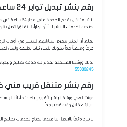
رقم بنشر تبديل تواير 24 ساعة بنيد القار
بنشر متنقل يقدم ال
احتجت لخدمات البنشر ليلاً أو نهاراً، لا تقلق! اتصل ب
نعلم أن الكثير تتعرض سياراتهم للبنشر في أوقات الرحل
حرجاً ومتعباً جداً بكونك تلبس ثياب نظيفة وليس لديك
لذلك ورشتنا المتنقلة تقدم لك خدمة تصليح وتبديل البنشر ليلاً ونهاراً 24 ساعة لجم
55633245
رقم بنشر متنقل قريب مني في
ورشتنا هي ورشة البنشر الأقرب إليك دائماً، لأننا 
سيارتك خلال وقت قصير جداً.
لا تترد دائماً بالاتصال بنا عندما تحتاج لخدمات تصليح ا