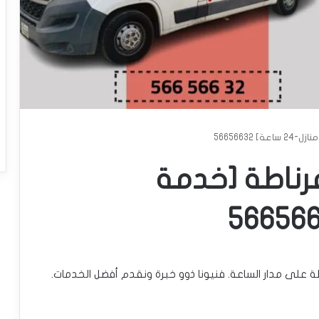
56656632
غرناطة [خدمة
 على مدار الساعة. فنيونا ذوو خبرة ونقدم أفضل الخدمات.