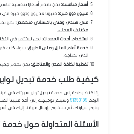
أسعار منافسة:
نحن نقدم أسعارًا تنافسية تناسب 
فنيون ذوو خبرة:
فنيونا مدربون وذوو خبرة في تب
فني هندي وفني باكستاني متخصص:
نحن نقدم
مختلف العملاء.
استخدام أحدث المعدات:
نحن نستثمر في التكنو
خدمة أمام المنزل وعلى الطريق:
سواء كنت في م
الذي تحتاجه.
تغطية لكافة المدن والمناطق:
نحن نخدم جميع م
كيفية طلب خدمة تبديل تواير
إذا كنت بحاجة إلى خدمة تبديل تواير سيارتك في غرناط
الرقم
51350135
وسيتم توجيهك إلى أحد فنيينا المت
ونوع سيارتك، ثم سنقوم بإرسال فريقنا إليك في أس
الأسئلة المتداولة حول خدمة 