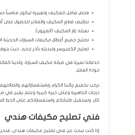
فحص شامل للمكيف وتعييره ليكون مناسباً حسب
تنظيف قطع المكيف والفلاتر للحصول على أ
تعبئه غاز المكيف (الفريون).
تصليح جميع أعطال مكيفات السيارات الحديثة الا
تصليح الكمبريسر وتبديله بآخر جديد، حيث يتوف
خدماتنا تميزنا في صيانة مكيف السيارة، ولدينا كف
جودة العمل.
نرحب بجميع زبائننا الكرام وباستفساراتهم واتصالاته
درجات الجاهزية وعلى خبرة كبيرة وعلم يقين في صيا
كان. ونستقبل طلباتكم واستفساراتكم على الخط السا
فني تصليح مكيفات هندي
إذا كنت تبحث عن فني تصليح مكيفات هندي، فنحن 