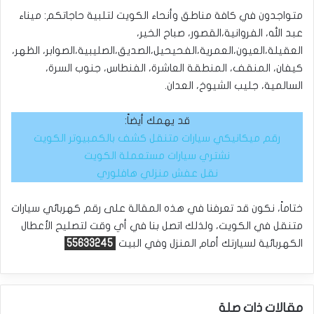
متواجدون في كافة مناطق وأنحاء الكويت لتلبية حاجاتكم: ميناء
عبد الله، الفروانية،القصور، صباح الخير،
العقيلة،العيون،العمرية،الفحيحيل،الصديق،الصليبية،الصوابر، الظهر،
كيفان، المنقف، المنطقة العاشرة، الفنطاس، جنوب السرة،
السالمية، جليب الشيوخ، العدان.
قد يهمك أيضاً:
رقم ميكانيكي سيارات متنقل كشف بالكمبيوتر الكويت
نشتري سيارات مستعملة الكويت
نقل عفش منزلي هافلوري
ختاماً، نكون قد تعرفنا في هذه المقالة على رقم كهربائي سيارات
متنقل في الكويت، ولذلك اتصل بنا في أي وقت لتصليح الأعطال
الكهربائية لسيارتك أمام المنزل وفي البيت
55633245
مقالات ذات صلة