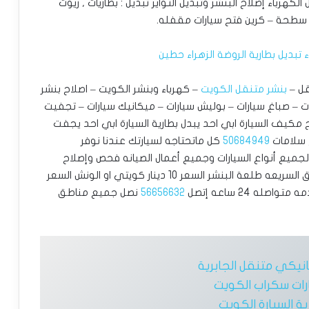
رباء إصلاح البنشر وتبديل التواير تبديل : بطاريات , زيوت
 سطحة – كرين فتح سيارات مقفله.
قل –
بنشر متنقل الكويت
– كهرباء وبنشر الكويت – اصلاح بنشر
شات – صباغ سيارات – بوليش سيارات – ميكانيك سيارات – تجفيت
مكيف السيارة ابي احد يبدل بطارية السيارة ابي احد يجفت
 سلامات
50684949
كل ماتحتاجه لسيارتك عندنا نوفر
لجميع أنواع السيارات وجميع أعمال الصيانه فحص وإصلاح
الأعطال بالكمبيوتر خدمتنا أمام منازلكم وخدمة الطرق السريعه طلعة البنشر السعر 10 دينار كويتي او الونش السعر
56656632
نصل جميع مناطق
نيكي متنقل الجابرية
ات سكراب الكويت
ية السيارة الكويت