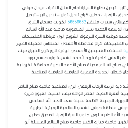
تاير – تبديل بطارية السيارة امام المنزل النقرة ، ميدان حولي
ق ، الزهراء ، حطين كراج تبديل تواير – تبديل تاير – تبديل
 كهربائي سيارات متنقل
56656632
الكويت دسمان الشرق
يفان الدسمة الدعية بنشر المنصورية ضاحية عبد الله السالم
قادسية قرطبة السرة اليرموك الشويخ الري غرناطة الصليبيخات
رب الصليبيخات كراج محافظة الأحمدي الفنطاس العقيلة الظهر
ية
المنقف الفحيحيل الأحمدي الوفرة الزور كراج الخيران ميناء
ية جابر العلي ضاحية فهد الأحمد الشعيبة واره جبسم بورد
ي صباح السالم مدينة صباح الأحمد البحرية محافظة الفروانية
 خيطان الجديدة العمرية العارضية العارضية الصناعية.
ادية الرابية الرحاب الرقعي الري الصناعية ضاحية صباح الناصر
بية أمغرة النعيم القصر الواحة تيماء النسيم العيون جزيرة
 الجهراء الجديدة كاظمة مدينة سعد العبد الله السالمي
حولي منطقة حولي الشعب السالمية الرميثية الجابرية
بد الله الجابر سلوى جنوب السرة الزهراء الصديق حطين
لقرين ضاحية مبارك الكبير ضاحية صباح السالم المسيلة أبو