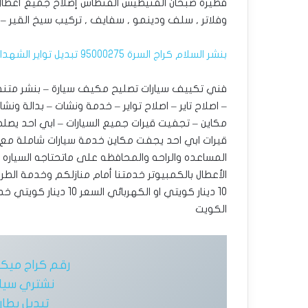
فطيرة صبحان الفنيطيس الفنطاس إصلاح جميع أعطال الكه
وفلاتر , سلف ودينمو , سفايف , تركيب سيخ القير –
بنشر السلام كراج السرة 95000275 تبديل تواير الشهداء تبديل بطارية الروضة الزهراء حطين
فني تكييف سيارات تصليح مكيف سيارة – بنشر متن
– اصلاح تاير – اصلاح تواير – خدمة ونشات – بدالة ون
مكاين – تجفيت قيرات جميع السيارات – ابي احد يصلح 
قيرات ابي احد يجفت مكاين خدمة سيارات شاملة مع
المساعده والراحه والمحافظه على ماتحتاجه السياره 
10 دينار كويتي او الكهربائي السعر 10 دينار كويتي خدمه متواصله 24 ساعه إتصل
الكويت
رقم كراج ميكا
نشتري سيار
تبديل بطار