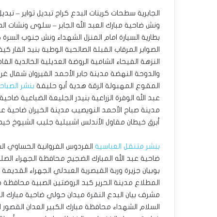
الجابرية سطحات كرينات البدع كراج تبديل تواير – تبديل 
ونش ضاحية مبارك العبد الله الجابر – سلوى ونشات الصدي
بطارية السيارة امام المنزل الشهداء ونش جنوب السرة
الصوابر المرقاب القبلة الصالحية الوطية بنيد القار ك
النزهة الفيحاء الشامية الروضة العديلية الخالدية ال
والدوحة النهضة مدينة جابر الأحمد القيروان شمال غ
المقوع المهبولة الرقة هدية أبو حليفة
بنشر الصباح
عبد الله الوفرة الزراعية بنيدر الجليعة الضباعية ضاح
مدينة صباح الأحمد النويصيب مدينة الخيران ضاحية عل
أبرق خيطان مقاول الأندلس اشبيلية جليب الشيوخ خيطان
بنشر متنقل العباسية
الفردوس الفروانية الحساوي الشد
ضاحية عبد الله المبارك الضجيج محافظة الجهراء الصلي
بوبيان جزيرة وربة القيصرية العبدلي الجهراء القديمة
المطلاع مدينة الحرير كبد الروضتين الصبية محافظة 
مشرف بيان البدع النقرة ميدان حولي ضاحية مبارك الع
السلام الشهداء محافظة مبارك الكبير العدان القصور ا