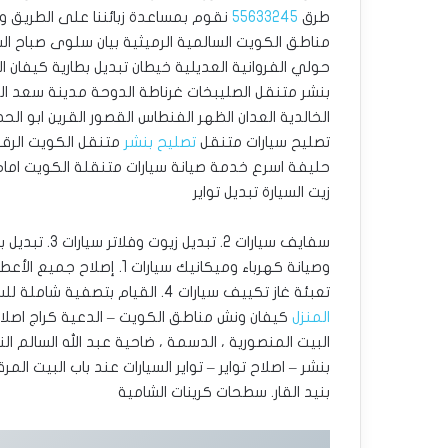
طرق
55633245
نقوم بمساعدة زبائننا على الطريق و
مناطق الكويت السالمية الرميثية بيان سلوى صباح ا
حولي الفروانية العديلية خيطان تبديل بطارية كيفان ا
بنشر متنقل الصليبخات غرناطة الدوحة مدينة سعد العب
الخالدية العدان الظهر الفنطاس القصور القرين ابو ال
تصليح سيارات متنقل
تصليح بنشر
متنقل الكويت الرق
حليفة اسرع خدمة صيانة سيارات متنقلة الكويت امام
زيت السيارة تبديل تواير
وصيانة كهرباء وميكانيك سيارات 1. إصلاح جميع الأعطال الميكانيكية 2. إصلاح كافة الأعطال في
تعبئة غاز تكييف سيارات 4. القيام بتصفية شاملة للسيارات ‎كراج تبديل تواير – تبديل تاير –
المنزل
كيفان ونش مناطق الكويت – الدعية كراج اصلا
بنشر – اصلاح تواير – تواير السيارات عند باب البيت ا
بنيد القار. ‎سطحات كرينات الشامية