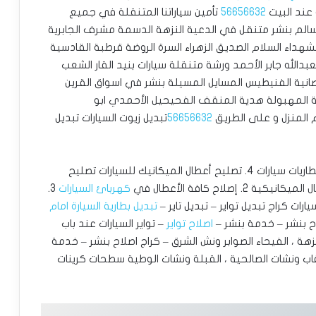
 عند البيت
56656632
تأمين سياراتنا المتنقلة في جميع
لسالم بنشر متنقل في الدعية النزهة الدسمة مشرف الجابرية
لشهداء السلام الصديق الزهراء السرة الروضة قرطبة القادسية
دالله جابر الأحمد ورشة متنقلة سيارات بنيد القار الشعب
حصانية الفنيطيس المسايل المسيلة بنشر في اسواق القرين
ة المهبولة هدية المنقف الفحيحيل الأحمدي ابو
 المنزل و على الطريق
56656632
تبديل زيوت السيارات تبديل
سفايف سيارات 2. تبديل زيوت وفلاتر سيارات 3. تبديل بطاريات سيارات 4. تصليح أعطال الميكانيك للسيارات ‎تصليح
كهربائ السيارات
3.
تبديل بطارية السيارة امام
ح بنشر – خدمة بنشر –
اصلاح تواير
– تواير السيارات عند باب
البيت المنصورية ، الدسمة ، ضاحية عبد الله السالم النزهة ، الفيحاء ‎الصوابر ونش الشرق – كراج اصلاح بنشر – خدمة
لمرقاب ونشات الصالحية ، القبلة ونشات الوطية سطحات كرينات