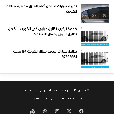
تغييم سيارات متنقل أمام المنزل – جميع مناطق
الكويت
خدمة تركيب تظليل حراري في الكويت – أفضل
تظليل حراري بضمان 10 سنوات
تظليل سيارات خدمة منازل الكويت 24 ساعة
97969681
©
فكس كار الكويت
. جميع الحقوق محفوظة
برمجة وتصميم [
فريق شام التقني
]
‫X
فيسبوك
انستقرام
واتساب
Google