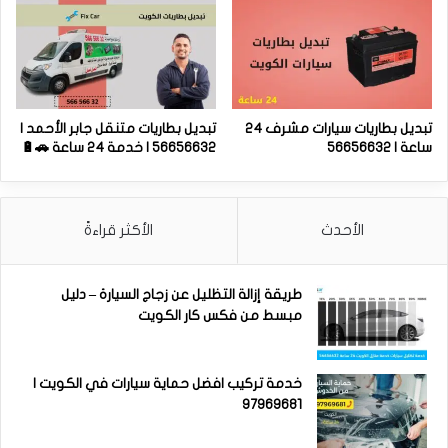
تبديل بطاريات سيارات مشرف 24
تبديل بطاريات متنقل جابر الأحمد |
ساعة | 56656632
56656632 | خدمة 24 ساعة 🚗🔋
الأحدث
الأكثر قراءةً
طريقة إزالة التظليل عن زجاج السيارة – دليل
مبسط من فكس كار الكويت
خدمة تركيب افضل حماية سيارات في الكويت |
97969681