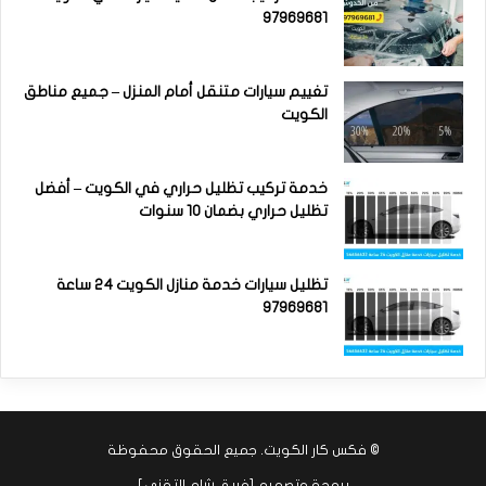
97969681
تغييم سيارات متنقل أمام المنزل – جميع مناطق
الكويت
خدمة تركيب تظليل حراري في الكويت – أفضل
تظليل حراري بضمان 10 سنوات
تظليل سيارات خدمة منازل الكويت 24 ساعة
97969681
©
فكس كار الكويت
. جميع الحقوق محفوظة
برمجة وتصميم [
فريق شام التقني
]