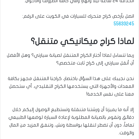
الخدمة 24 ساعة ليلاً ونهاراً وفي كافة الظروف والأحوال.
اتصل بأرخص كراج متحرك للسيارات في الكويت على الرقم:
55633245
لماذا كراج ميكانيكي متنقل؟
ربما تتساءل لماذا أختار الكراج المتنقل لصيانة سيارتي؟ وهل الأفضل
أن أنقل سيارتي إلى كراج ثابت متخصص؟
نحن نجيبك على هذا السؤال باختصار، كراجنا المتنقل مجهز بكافة
المعدات والأجهزة التي يستخدمها الكراج التقليدي. أي ستحصل
معنا على نفس الخدمة!
إلا أنه ما يميزنا أن ورشتنا متنقلة وتستطيع الوصول إليكم خلال
دقائق وتقوم بالصيانة المطلوبة لإعادة السيارة لوضعها الطبيعي
تماماً، دون أن تضطر لنقلها بواسطة ونش، وتنفق المزيد من المال
والوقت.