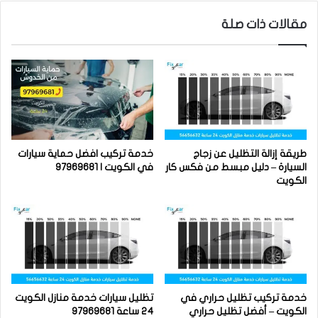
مقالات ذات صلة
طريقة إزالة التظليل عن زجاج
خدمة تركيب افضل حماية سيارات
السيارة – دليل مبسط من فكس كار
في الكويت | 97969681
الكويت
خدمة تركيب تظليل حراري في
تظليل سيارات خدمة منازل الكويت
الكويت – أفضل تظليل حراري
24 ساعة 97969681