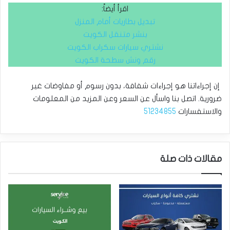
اقرأ أيضاً:
تبديل بطاريات أمام المنزل
بنشر متنقل الكويت
نشتري سيارات سكراب الكويت
رقم ونش سطحة الكويت
إن إجراءاتنا هو إجراءات شفافة، بدون رسوم أو مفاوضات غير
ضرورية. اتصل بنا واسأل عن السعر وعن المزيد من المعلومات
والاستفسارات
51234855
مقالات ذات صلة