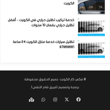
الكويت
خدمة تركيب تظليل حراري في الكويت – أفضل
تظليل حراري بضمان 10 سنوات
تظليل سيارات خدمة منازل الكويت 24 ساعة
97969681
©
فكس كار الكويت
. جميع الحقوق محفوظة
برمجة وتصميم [
فريق شام التقني
]
‫X
فيسبوك
انستقرام
واتساب
Google