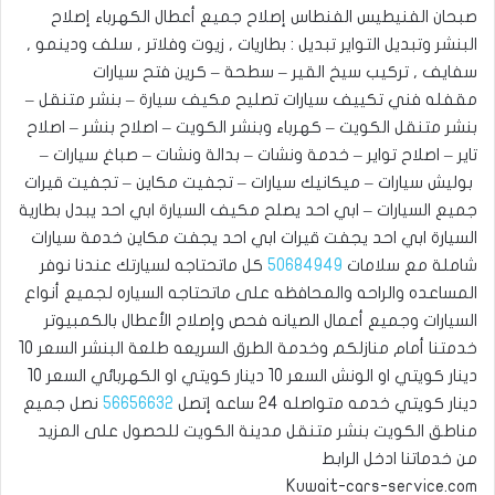
صبحان الفنيطيس الفنطاس إصلاح جميع أعطال الكهرباء إصلاح
البنشر وتبديل التواير تبديل : بطاريات , زيوت وفلاتر , سلف ودينمو ,
سفايف , تركيب سيخ القير – سطحة – كرين فتح سيارات
مقفله فني تكييف سيارات تصليح مكيف سيارة – بنشر متنقل –
بنشر متنقل الكويت – كهرباء وبنشر الكويت – اصلاح بنشر – اصلاح
تاير – اصلاح تواير – خدمة ونشات – بدالة ونشات – صباغ سيارات –
بوليش سيارات – ميكانيك سيارات – تجفيت مكاين – تجفيت قيرات
جميع السيارات – ابي احد يصلح مكيف السيارة ابي احد يبدل بطارية
السيارة ابي احد يجفت قيرات ابي احد يجفت مكاين خدمة سيارات
شاملة مع سلامات
50684949
كل ماتحتاجه لسيارتك عندنا نوفر
المساعده والراحه والمحافظه على ماتحتاجه السياره لجميع أنواع
السيارات وجميع أعمال الصيانه فحص وإصلاح الأعطال بالكمبيوتر
خدمتنا أمام منازلكم وخدمة الطرق السريعه طلعة البنشر السعر 10
دينار كويتي او الونش السعر 10 دينار كويتي او الكهربائي السعر 10
دينار كويتي خدمه متواصله 24 ساعه إتصل
56656632
نصل جميع
مناطق الكويت بنشر متنقل مدينة الكويت للحصول على المزيد
من خدماتنا ادخل الرابط
Kuwait-cars-service.com