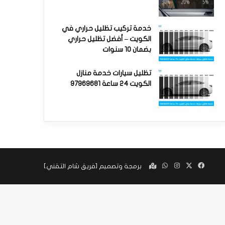
خدمة تركيب تظليل حراري في
الكويت – أفضل تظليل حراري
بضمان 10 سنوات
تظليل سيارات خدمة منازل
الكويت 24 ساعة 97969681
‫X
فيسبوك
انستقرام
واتساب
Google
برمجة وتصميم [
فريق شام التقني
]
maps