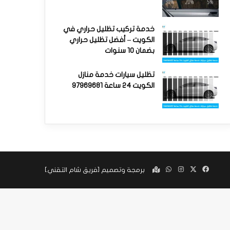
خدمة تركيب تظليل حراري في
الكويت – أفضل تظليل حراري
بضمان 10 سنوات
تظليل سيارات خدمة منازل
الكويت 24 ساعة 97969681
‫X
فيسبوك
انستقرام
واتساب
Google
برمجة وتصميم [
فريق شام التقني
]
maps