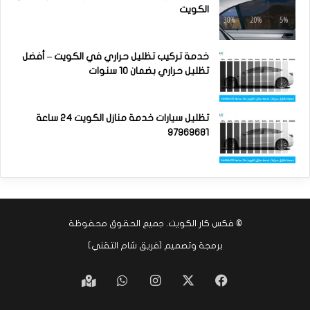
الكويت
خدمة تركيب تظليل حراري في الكويت – أفضل
تظليل حراري بضمان 10 سنوات
تظليل سيارات خدمة منازل الكويت 24 ساعة
97969681
©
فكس كار الكويت
. جميع الحقوق محفوظة
برمجة وتصميم [
فريق شام التقني
]
‫X
فيسبوك
انستقرام
واتساب
Google